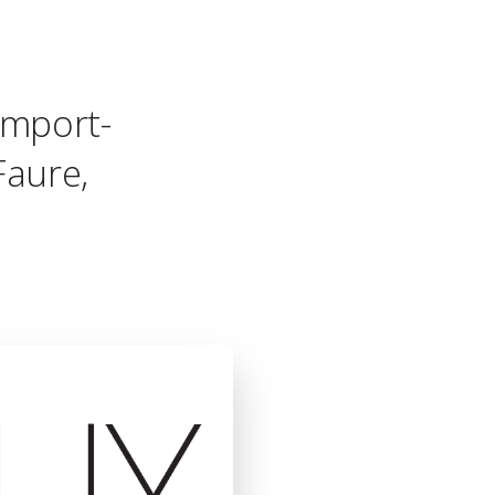
import-
Faure,