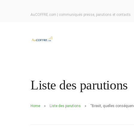
AuCOFFRE.com | communiqués presse, parutions et contacts
Liste des parutions
Home
Liste des parutions
“Brexit, quelles conséquenc