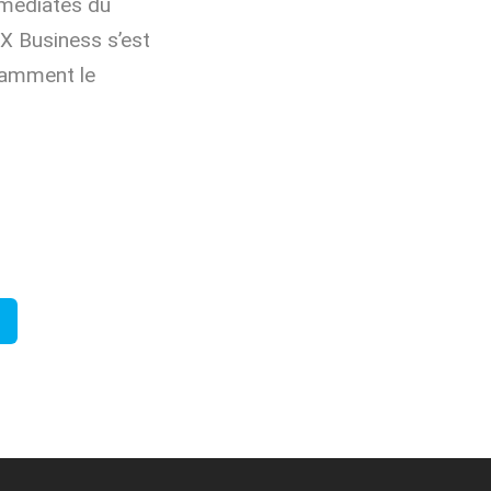
mmédiates du
X Business s’est
otamment le