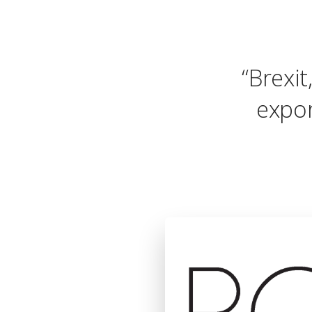
“Brexi
expor