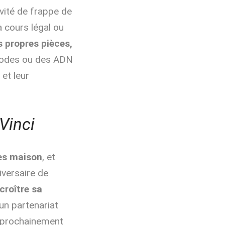
vité de frappe de
à cours légal ou
s propres pièces,
codes ou des ADN
é
et leur
Vinci
tes maison
, et
iversaire de
croître sa
un partenariat
t prochainement