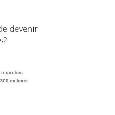
e devenir
s?
es marchés
t 300
millions