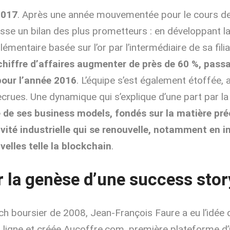
2017
. Après une année mouvementée pour le cours de l
se un bilan des plus prometteurs : en développant la
mentaire basée sur l’or par l’intermédiaire de sa fili
chiffre d’affaires augmenter de près de 60 %, pass
pour l’année 2016
. L’équipe s’est également étoffée, a
ecrues. Une dynamique qui s’explique d’une part par la
de ses business models, fondés sur la matière pré
ivité industrielle qui se renouvelle, notamment en i
elles telle la blockchain
.
r la genèse d’une success stor
ch boursier de 2008, Jean-François Faure a eu l’idée
n ligne et créée Aucoffre.com, première plateforme d