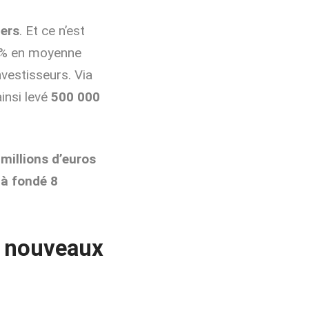
iers
. Et ce n’est
10% en moyenne
nvestisseurs.
Via
insi levé
500 000
millions d’euros
jà fondé 8
e nouveaux