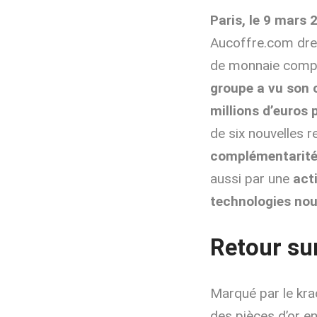
Paris, le 9 mars 
Aucoffre.com dres
de monnaie complé
groupe a vu son 
millions d’euros 
de six nouvelles r
complémentarité 
aussi par une
act
technologies nouv
Retour su
Marqué par le kra
des pièces d’or e