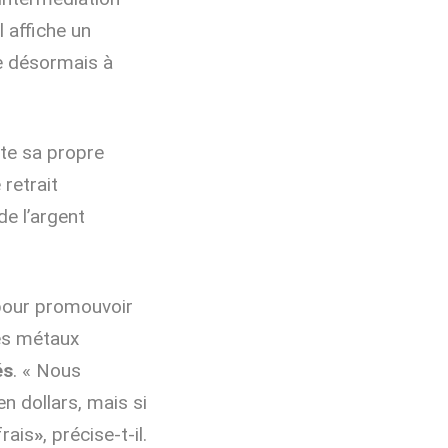
l affiche un
ue désormais à
nte sa propre
 retrait
de l’argent
, pour promouvoir
es métaux
és
. « Nous
n dollars, mais si
frais
»
, précise-t-il.