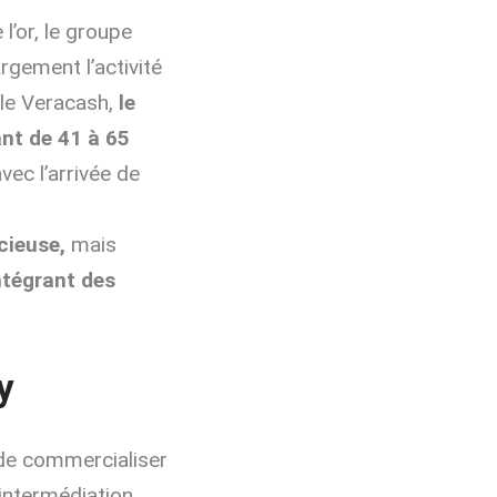
’or, le groupe
rgement l’activité
ale Veracash,
le
ant de 41 à 65
vec l’arrivée de
cieuse,
mais
ntégrant des
y
 de commercialiser
’intermédiation