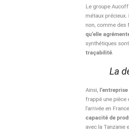
Le groupe Aucoffr
métaux précieux. E
non, comme des 
qu’elle agrément
synthétiques sont 
traçabilité
.
La d
Ainsi,
l’entrepris
frappé une pièce 
l’arrivée en Fran
capacité de pro
avec la Tanzanie 