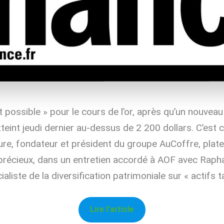
 possible » pour le cours de l’or, après qu’un nouveau
tteint jeudi dernier au-dessus de 2 200 dollars. C’est 
re, fondateur et président du groupe AuCoffre, plat
récieux, dans un entretien accordé à AOF avec Rapha
aliste de la diversification patrimoniale sur « actifs t
Lire l’article