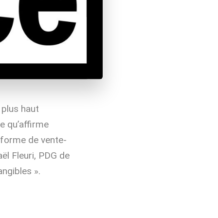
 plus haut
ce qu’affirme
eforme de vente-
ël Fleuri, PDG de
angibles ».