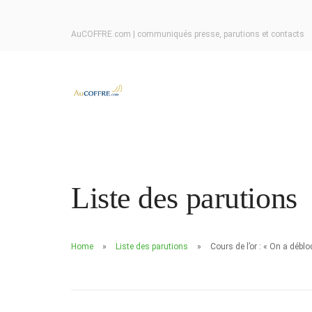
AuCOFFRE.com | communiqués presse, parutions et contacts
Liste des parutions
Home
Liste des parutions
Cours de l’or : « On a débl