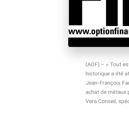
(AOF) – « Tout est
historique a été a
Jean-François Fau
achat de métaux p
Vera Conseil, spéci