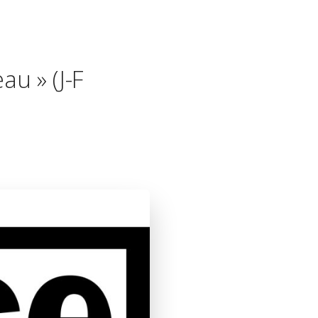
au » (J-F