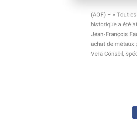
(AOF) – « Tout est
historique a été a
Jean-François Fau
achat de métaux p
Vera Conseil, spéci