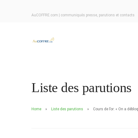
AuCOFFRE.com | communiqués presse, parutions et contacts
Liste des parutions
Home
Liste des parutions
Cours de l’or: « On a déblo