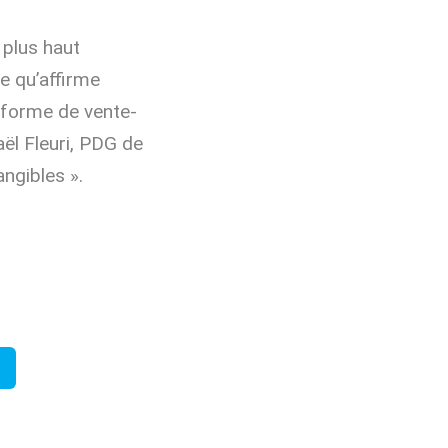
 plus haut
ce qu’affirme
eforme de vente-
ël Fleuri, PDG de
angibles ».