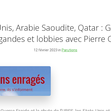
nis, Arabie Saoudite, Qatar : 
andes et lobbies avec Pierre
12 février 2023 in
Parutions
a Guerre Froide et la chute de l’URSS, les Etats-Unis et