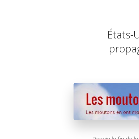
États-U
propag
Depuis la fin de l