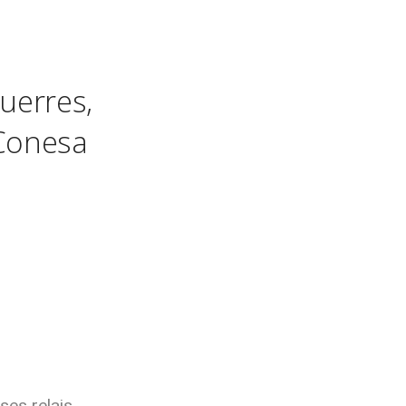
Guerres,
 Conesa
 ses relais