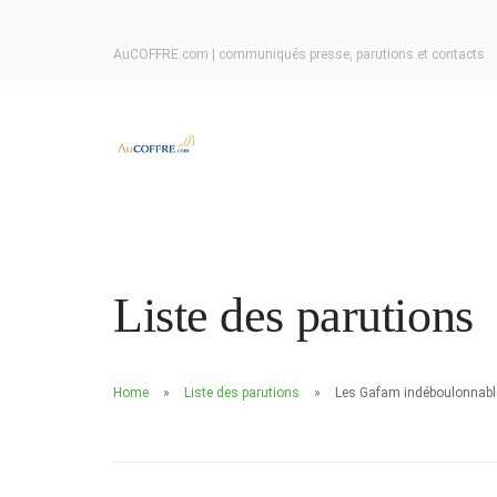
AuCOFFRE.com | communiqués presse, parutions et contacts
Liste des parutions
Home
Liste des parutions
Les Gafam indéboulonnabl