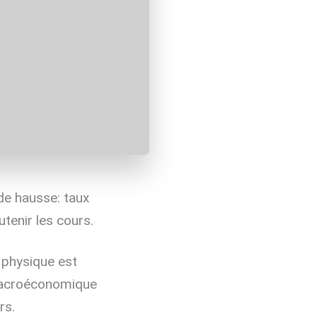
 de hausse: taux
utenir les cours.
r physique est
n macroéconomique
ars.