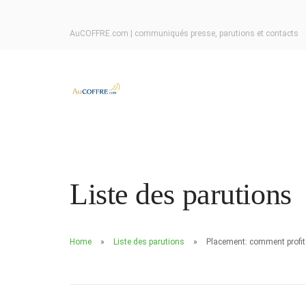
AuCOFFRE.com | communiqués presse, parutions et contacts
Liste des parutions
Home
Liste des parutions
Placement: comment profiter