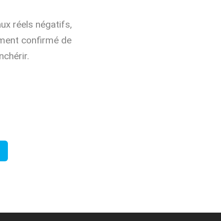
aux réels négatifs,
sement confirmé de
chérir.