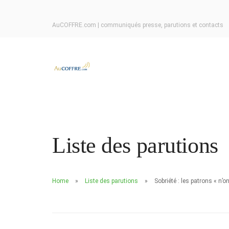
AuCOFFRE.com | communiqués presse, parutions et contacts
Liste des parutions
Home
Liste des parutions
Sobriété : les patrons « n’